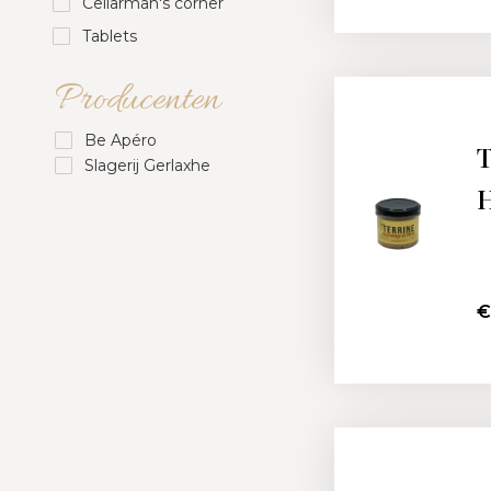
Cellarman's corner
Tablets
Producenten
Be Apéro
T
Slagerij Gerlaxhe
H
€