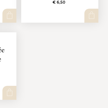
€
6,50
ée
e