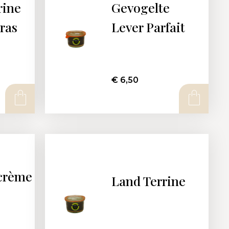
rine
Gevogelte
ras
Lever Parfait
€
6,50
crème
Land Terrine