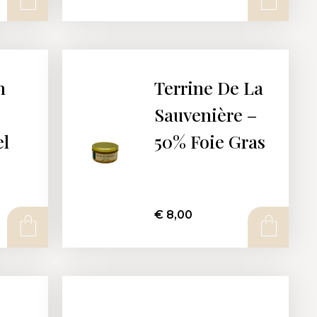
n
Terrine De La
Sauvenière –
el
50% Foie Gras
€
8,00