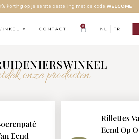
% korting op je eerste bestelling met de code
WELCOME
!
0
WINKEL
CONTACT
NL
FR
RUIDENIERSWINKEL
tdek onze producten
Rillettes V
oerenpaté
Eend Op O
an Eend