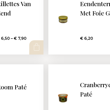
illettes Van
Eendenter
Eend
Met Foie G
6,50
–
€
7,90
€
6,20
Cranberry
Room Paté
Paté