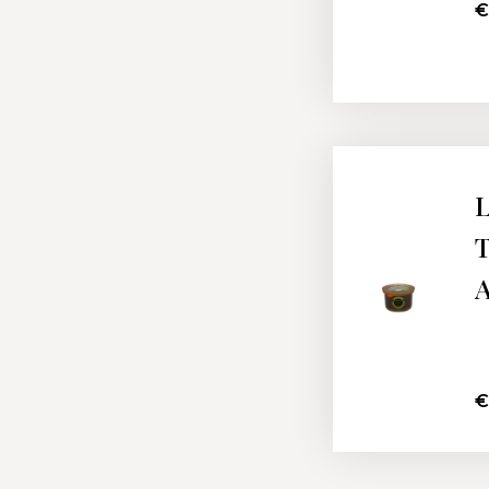
€
L
T
A
€