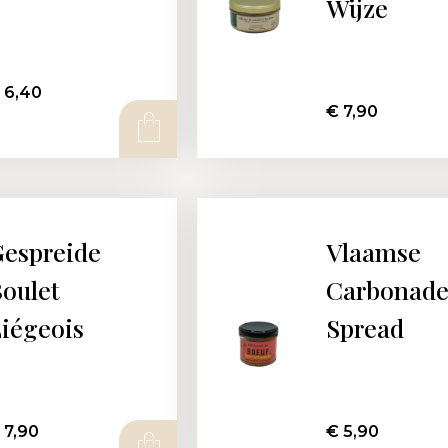
Wijze
6,40
€
7,90
espreide
Vlaamse
oulet
Carbonad
iégeois
Spread
7,90
€
5,90