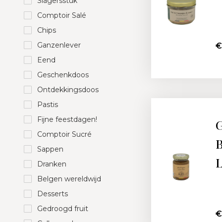
Slagersstuk
Comptoir Salé
Chips
Ganzenlever
€
Eend
Geschenkdoos
Ontdekkingsdoos
Pastis
Fijne feestdagen!
G
Comptoir Sucré
B
Sappen
L
Dranken
Belgen wereldwijd
Desserts
Gedroogd fruit
€