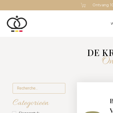
Ontvang 10
DE K
On
B
Categorieën
V