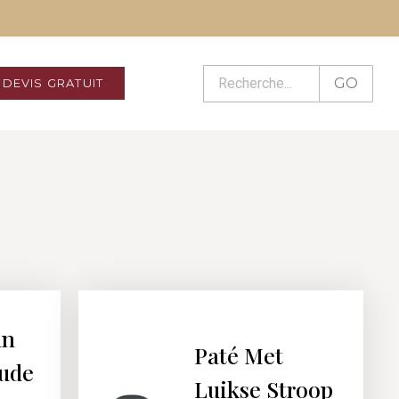
GO
DEVIS GRATUIT
an
Paté Met
ude
Luikse Stroop