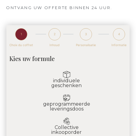
ONTVANG UW OFFERTE BINNEN 24 UUR.
1
2
3
4
Choix du coffret
Inhoud
Personalisatie
Informatie
Kies uw formule
individuele
geschenken
geprogrammeerde
leveringsdoos
Collective
inkooporder