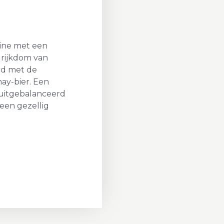
rine met een
 rijkdom van
rd met de
y-bier. Een
 uitgebalanceerd
r een gezellig