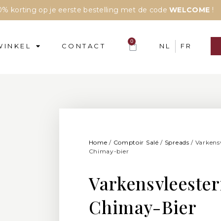
% korting op je eerste bestelling met de code
WELCOME
!
0
WINKEL
CONTACT
NL
FR
Home
/
Comptoir Salé
/
Spreads
/ Varkens
Chimay-bier
Varkensvleester
Chimay-Bier