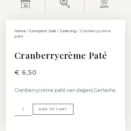
Home
/
Comptoir Salé
/
Catering
/ Cranberrycrème
paté
Cranberrycrème Paté
€
6,50
Cranberrycrème paté van slagerij Gerlaxhe.
ADD TO CART