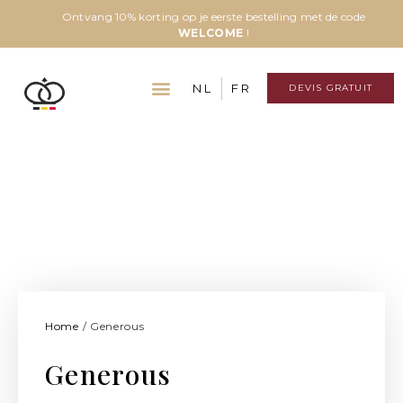
Ontvang 10% korting op je eerste bestelling met de code
WELCOME
!
NL
FR
DEVIS GRATUIT
Home
/ Generous
Generous