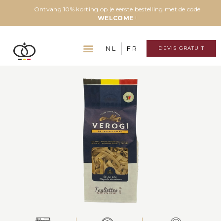
Ontvang 10% korting op je eerste bestelling met de code
WELCOME
!
NL
FR
DEVIS GRATUIT