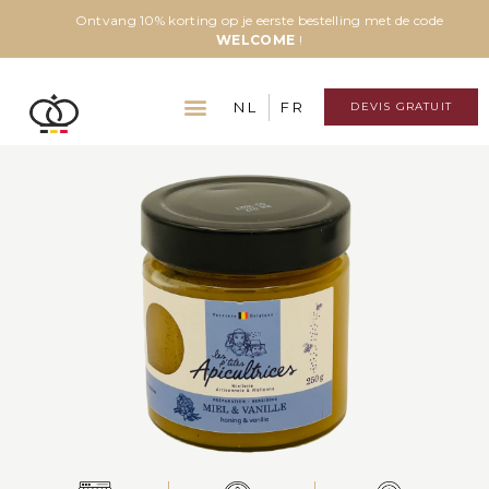
Ontvang 10% korting op je eerste bestelling met de code
WELCOME
!
NL
FR
DEVIS GRATUIT