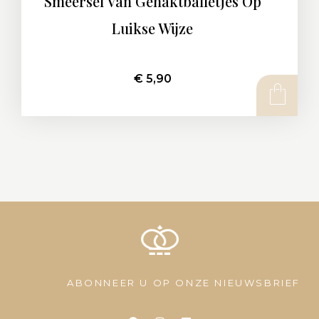
Smeersel Van Gehaktballetjes Op
Luikse Wijze
€
5,90
ABONNEER U OP ONZE NIEUWSBRIEF