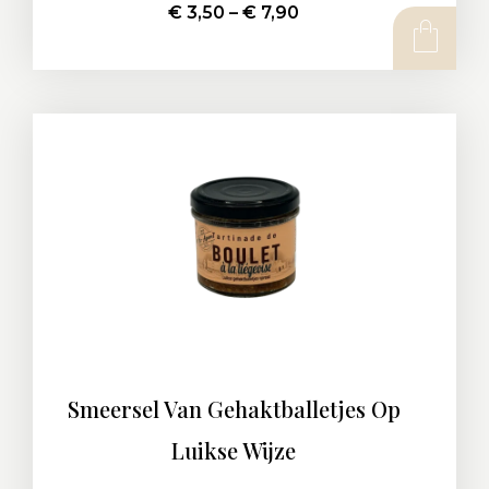
€
3,50
–
€
7,90
Smeersel Van Gehaktballetjes Op
Luikse Wijze