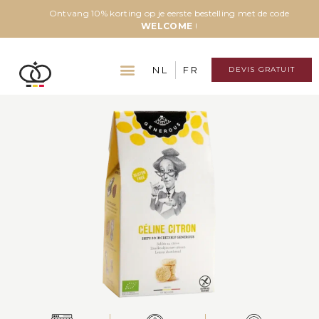
Ontvang 10% korting op je eerste bestelling met de code
WELCOME
!
NL
FR
DEVIS GRATUIT