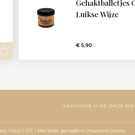
Gehaktballetjes 
Luikse Wijze
€
5,90
ABONNEER U OP ONZE NI
vacy Policy
|
GTC
| Met liefde gemaakt in Chaumont-Gistoux