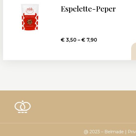
Espelette-Peper
€
3,50
–
€
7,90
@ 2023 – Belmade |
Pri