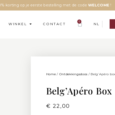
% korting op je eerste bestelling met de code
WELCOME
!
0
WINKEL
CONTACT
NL
Home
/
Ontdekkingsdoos
/ Belg’Apéro bo
Belg’Apéro Box
€
22,00