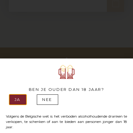
ABONNEER U OP ONZE NIEUWSBRIEF
BEN JE OUDER DAN 18 JAAR?
JA
NEE
Volgens de Belgische wet is het verboden alcoholhoudende dranken te
@ 2023 – Belmade |
Privacy Policy
|
GTC
| Met liefde
verkopen, te schenken of aan te bieden aan personen jonger dan 18
gemaakt in Chaumont-Gistoux
jaar.