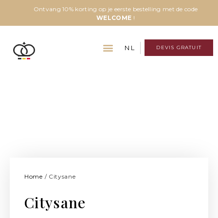
Ontvang 10% korting op je eerste bestelling met de code
WELCOME
!
NL
DEVIS GRATUIT
Home
/ Citysane
Citysane