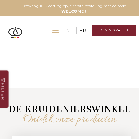
Ontvang 10% korting op je eerste bestelling met de code
WELCOME
!
NL
FR
DEVIS GRATUIT
FILTER
DE KRUIDENIERSWINKEL
Ontdek onze producten