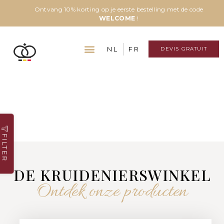
Ontvang 10% korting op je eerste bestelling met de code
WELCOME
!
NL
FR
DEVIS GRATUIT
FILTER
DE KRUIDENIERSWINKEL
Ontdek onze producten