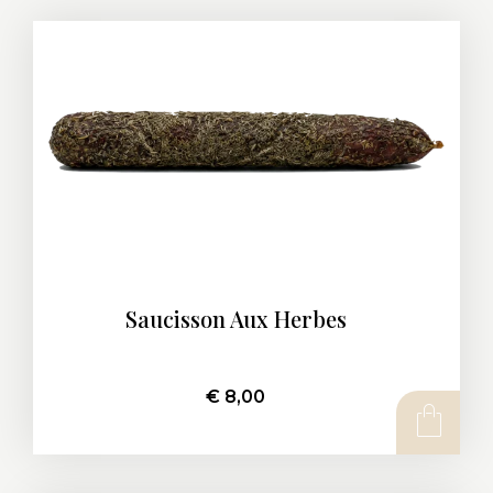
Saucisson Aux Herbes
€
8,00
AJOUTER AU PANIER