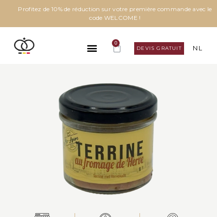
Profitez de 10% de réduction sur votre première commande avec le
code WELCOME !
0
NL
DEVIS GRATUIT