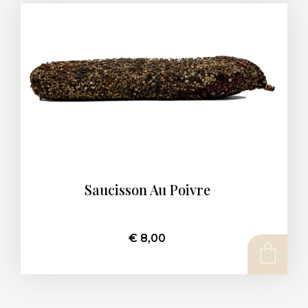
Saucisson Au Poivre
€
8,00
AJOUTER AU PANIER