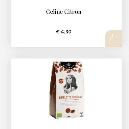
Celine Citron
€
4,30
AJOUTER AU PANIER