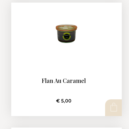
Flan Au Caramel
€
5,00
AJOUTER AU PANIER