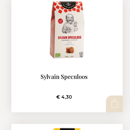
Sylvain Speculoos
€
4,30
AJOUTER AU PANIER