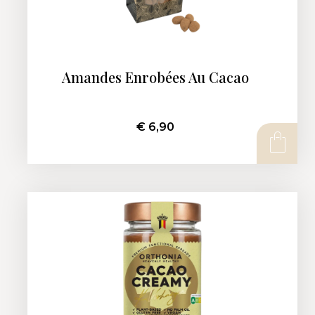
Amandes Enrobées Au Cacao
€
6,90
AJOUTER AU PANIER