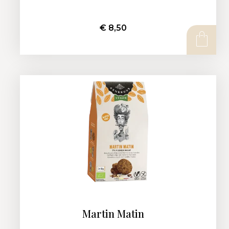
€
8,50
AJOUTER AU PANIER
Martin Matin