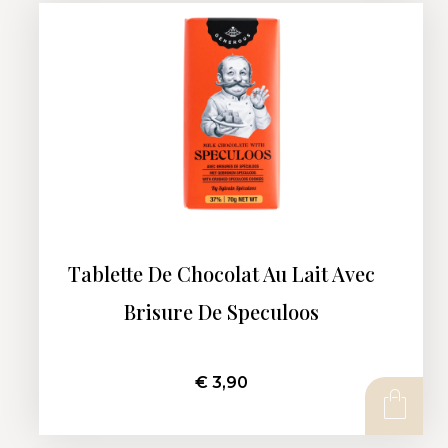
Tablette De Chocolat Au Lait Avec
Brisure De Speculoos
€
3,90
AJOUTER AU PANIER