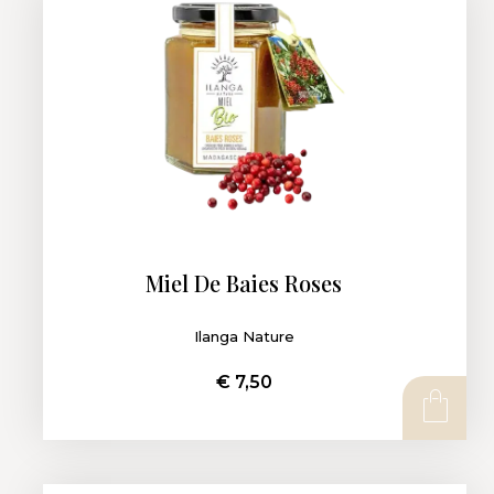
Miel De Baies Roses
Ilanga Nature
€
7,50
CHOIX DES OPTIONS