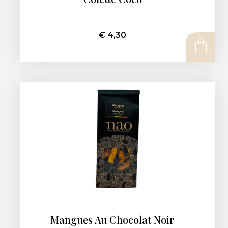
€
4,30
AJOUTER AU PANIER
Mangues Au Chocolat Noir