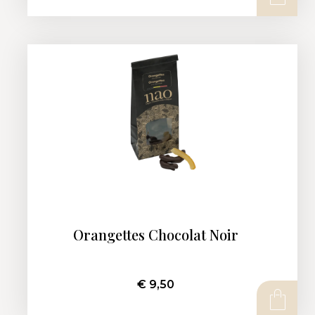
CHOIX DES OPTIONS
Orangettes Chocolat Noir
€
9,50
AJOUTER AU PANIER