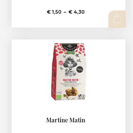
€
1,50
–
€
4,30
CHOIX DES OPTIONS
Martine Matin