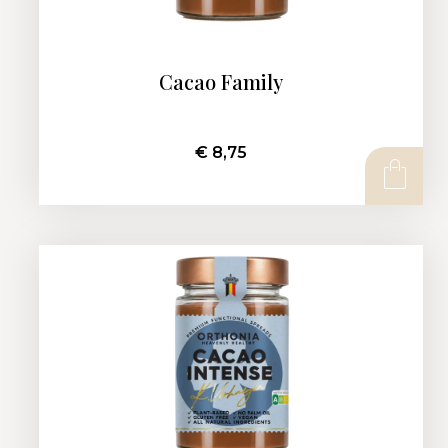
Cacao Family
€
8,75
AJOUTER AU PANIER