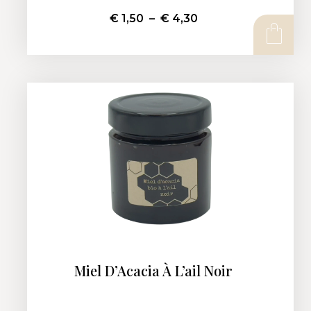
€
1,50
–
€
4,30
CHOIX DES OPTIONS
Miel D’Acacia À L’ail Noir