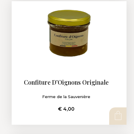
Confiture D’Oignons Originale
Ferme de la Sauvenière
€
4,00
AJOUTER AU PANIER