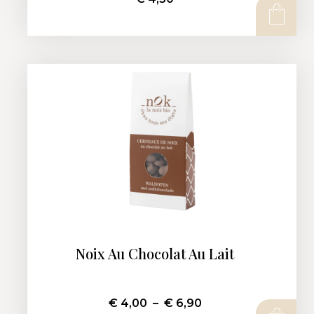
AJOUTER AU PANIER
Noix Au Chocolat Au Lait
€
4,00
–
€
6,90