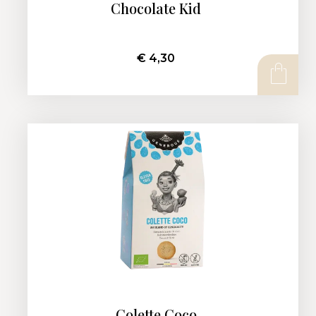
Chocolate Kid
€
4,30
AJOUTER AU PANIER
Colette Coco