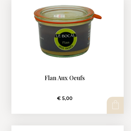
Flan Aux Oeufs
€
5,00
AJOUTER AU PANIER