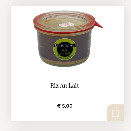
Riz Au Lait
€
5,00
AJOUTER AU PANIER