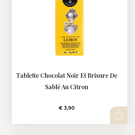
Tablette Chocolat Noir Et Brisure De
Sablé Au Citron
€
3,90
AJOUTER AU PANIER