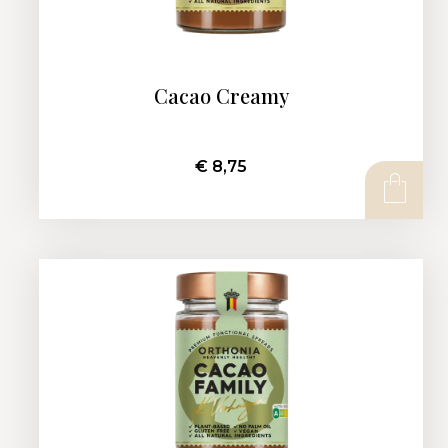
Cacao Creamy
€
8,75
AJOUTER AU PANIER