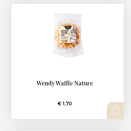
Wendy Waffle Nature
€
1,70
AJOUTER AU PANIER