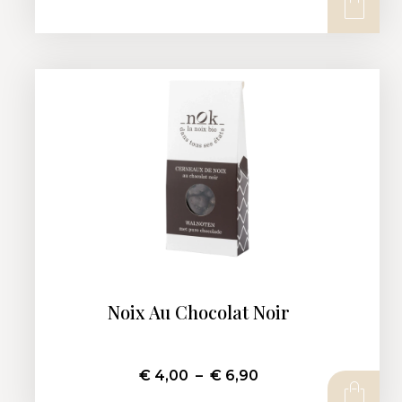
CHOIX DES OPTIONS
Noix Au Chocolat Noir
€
4,00
–
€
6,90