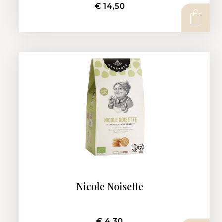
€
14,50
AJOUTER AU PANIER
Nicole Noisette
€
4,30