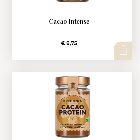
Cacao Intense
€
8,75
AJOUTER AU PANIER