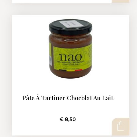
Pâte À Tartiner Chocolat Au Lait
€
8,50
AJOUTER AU PANIER