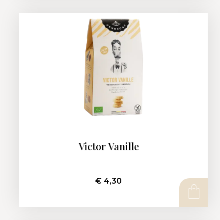
Victor Vanille
€
4,30
AJOUTER AU PANIER