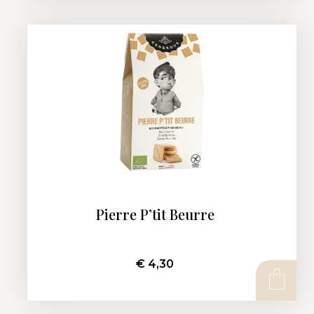
Pierre P’tit Beurre
€
4,30
AJOUTER AU PANIER