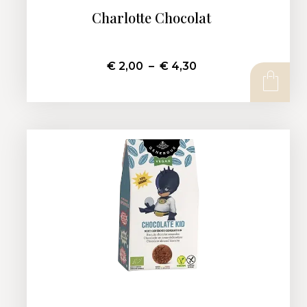
Charlotte Chocolat
€
2,00
–
€
4,30
CHOIX DES OPTIONS