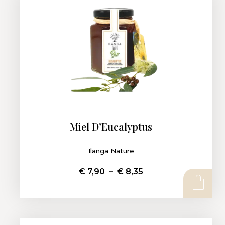
Miel D’Eucalyptus
Ilanga Nature
€
7,90
–
€
8,35
CHOIX DES OPTIONS