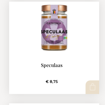
Speculaas
€
8,75
AJOUTER AU PANIER