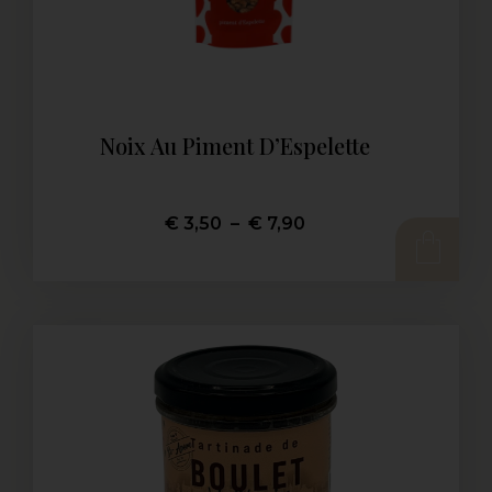
Noix Au Piment D’Espelette
€
3,50
–
€
7,90
CHOIX DES OPTIONS