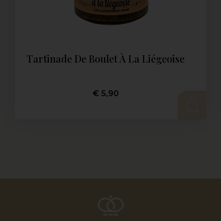
Tartinade De Boulet À La Liégeoise
€
5,90
AJOUTER AU PANIER