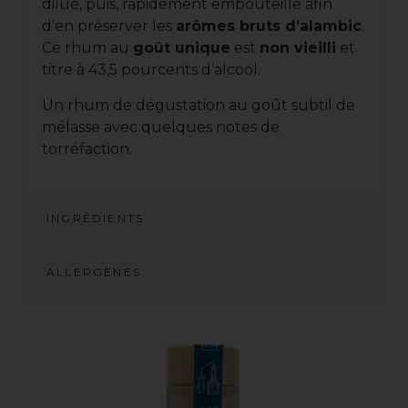
dilué, puis, rapidement embouteillé afin
d’en préserver les
arômes bruts d’alambic
.
Ce rhum au
goût unique
est
non vieilli
et
titre à 43,5 pourcents d’alcool.
Un rhum de dégustation au goût subtil de
mélasse avec quelques notes de
torréfaction.
INGRÉDIENTS
ALLERGÈNES