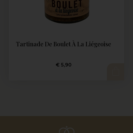
Tartinade De Boulet À La Liégeoise
€
5,90
AJOUTER AU PANIER