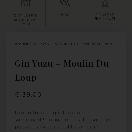
50CL.
TRIVIÈRE
DISTILLERIE
[HAINAUT]
MOULIN DU
LOUP
Accueil
/
La Cave
/
Gin
/ Gin Yuzu – Moulin du Loup
Gin Yuzu – Moulin Du
Loup
€
39,00
Un Gin Yuzu au goût unique et
surprenant ! Un agrume à la fois subtil et
puissant s’invite à la distillation de ce