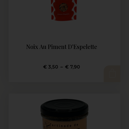
Noix Au Piment D’Espelette
€
3,50
–
€
7,90
CHOIX DES OPTIONS