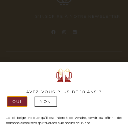
S'INSCRIRE À NOTRE NEWSLETTER
© 2026 – Belmade |
Politique de confidentialité
|
CGV
| Fait avec amour à Chaumont-Gistoux
AVEZ-VOUS PLUS DE 18 ANS ?
OUI
NON
La loi belge indique qu’il est interdit de vendre, servir ou offrir : des
boissons alcoolisées spiritueuses aux moins de 18 ans.