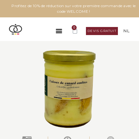
Profitez de 10% de réduction sur votre première commande avec le
code WELCOME !
0
NL
DEVIS GRATUIT