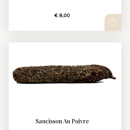
€
8,00
AJOUTER AU PANIER
Saucisson Au Poivre