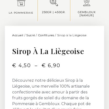
250GR | 450GR.
GEMBLOUX
LA POMMERAIE
[NAMUR]
Accueil
/
Sucré
/
Confitures
/ Sirop à la Liègeoise
Sirop À La Liègeoise
€
4,50
–
€
6,90
Découvrez notre délicieux Sirop à la
Liégeoise, une merveille 100% artisanale
confectionnée avec amour à partir des
fruits gorgés de soleil du domaine de la
Pommeraie à Gembloux. Chaque pot de