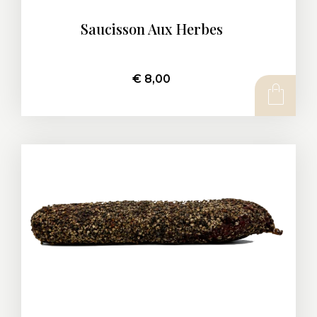
Saucisson Aux Herbes
€
8,00
AJOUTER AU PANIER