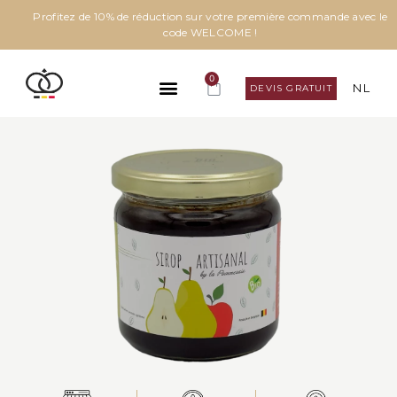
Profitez de 10% de réduction sur votre première commande avec le
code WELCOME !
0
NL
DEVIS GRATUIT