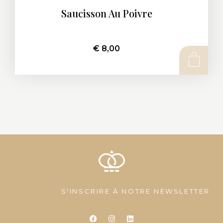
Saucisson Au Poivre
€
8,00
AJOUTER AU PANIER
S'INSCRIRE À NOTRE NEWSLETTER