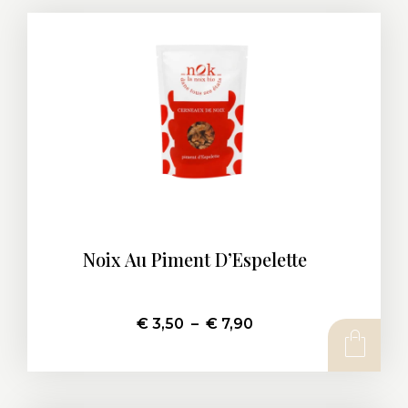
Noix Au Piment D’Espelette
€
3,50
–
€
7,90
CHOIX DES OPTIONS