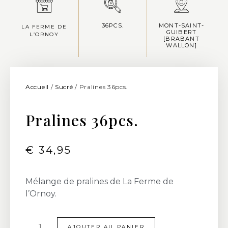
36PCS.
MONT-SAINT-
LA FERME DE
GUIBERT
L’ORNOY
[BRABANT
WALLON]
Accueil
/
Sucré
/ Pralines 36pcs.
Pralines 36pcs.
€
34,95
Mélange de pralines de La Ferme de
l’Ornoy.
AJOUTER AU PANIER