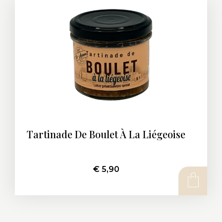
Tartinade De Boulet À La Liégeoise
€
5,90
AJOUTER AU PANIER