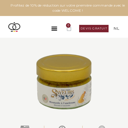
Profitez de 10% de réduction sur votre première commande avec le
code WELCOME !
0
NL
DEVIS GRATUIT