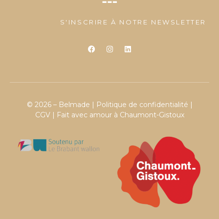
S'INSCRIRE À NOTRE NEWSLETTER
© 2026 – Belmade |
Politique de confidentialité
|
CGV
| Fait avec amour à Chaumont-Gistoux