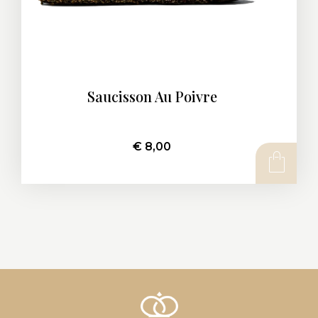
Saucisson Au Poivre
€
8,00
AJOUTER AU PANIER