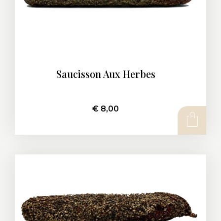
Saucisson Aux Herbes
€
8,00
AJOUTER AU PANIER