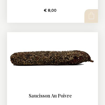
€
8,00
AJOUTER AU PANIER
Saucisson Au Poivre