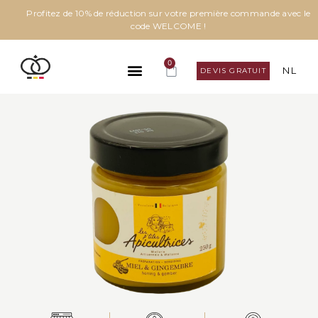
Profitez de 10% de réduction sur votre première commande avec le
code WELCOME !
0
NL
DEVIS GRATUIT