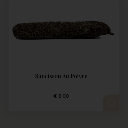
Saucisson Au Poivre
€
8,00
AJOUTER AU PANIER