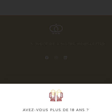
S'INSCRIRE À NOTRE NEWSLETTER
© 2026 – Belmade |
Politique de confidentialité
|
CGV
| Fait avec amour à Chaumont-Gistoux
AVEZ-VOUS PLUS DE 18 ANS ?