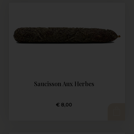
Saucisson Aux Herbes
€
8,00
AJOUTER AU PANIER