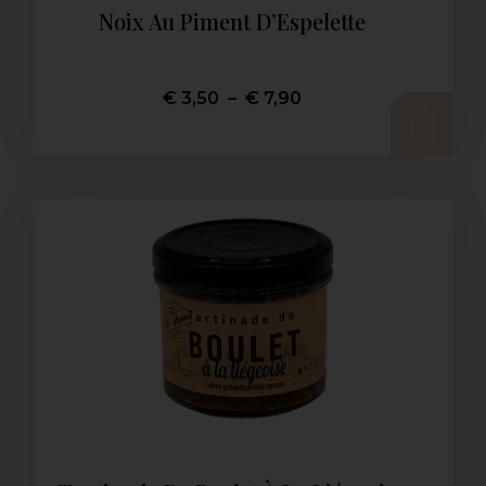
Noix Au Piment D’Espelette
€
3,50
–
€
7,90
CHOIX DES OPTIONS