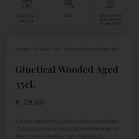
35CL.
HOEILAART
GHOST IN A
[BRABANT
BOTTLE
FLAMANT]
Accueil
/
La Cave
/
Gin
/ Ginetical Wooded Aged 35cl.
Ginetical Wooded Aged
35cl.
€
29,00
Un gin vieilli en fût de bourbon américain.
Cela lui procure un goût inimitable qui a
été nommé meilleur gin maturé du