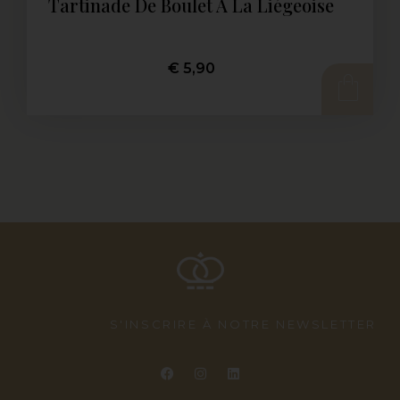
Tartinade De Boulet À La Liégeoise
€
5,90
AJOUTER AU PANIER
S'INSCRIRE À NOTRE NEWSLETTER