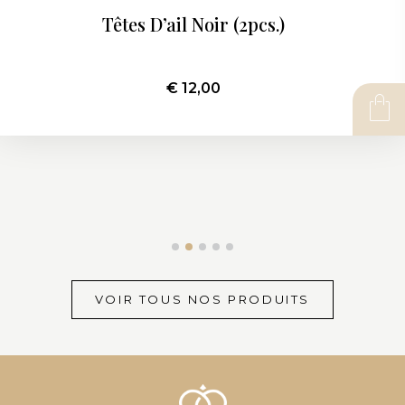
Têtes D’ail Noir (2pcs.)
€
12,00
AJOUTER AU PANIER
1
2
3
4
5
VOIR TOUS NOS PRODUITS