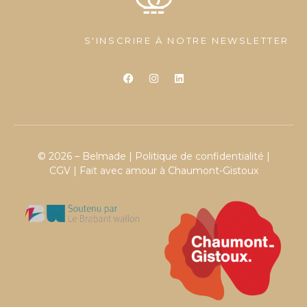
S'INSCRIRE À NOTRE NEWSLETTER
© 2026 – Belmade |
Politique de confidentialité
|
CGV
| Fait avec amour à Chaumont-Gistoux