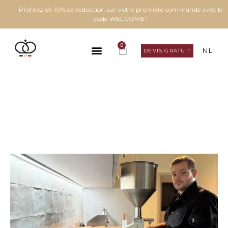
Profitez de 10% de réduction sur votre première commande avec le
code WELCOME !
0
NL
DEVIS GRATUIT