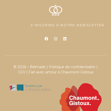
S'INSCRIRE À NOTRE NEWSLETTER
© 2026 – Belmade |
Politique de confidentialité
|
CGV
| Fait avec amour à Chaumont-Gistoux