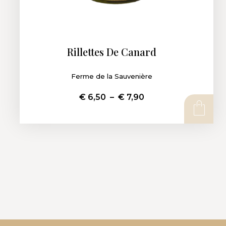
Rillettes De Canard
Ferme de la Sauvenière
€
6,50
–
€
7,90
CHOIX DES OPTIONS