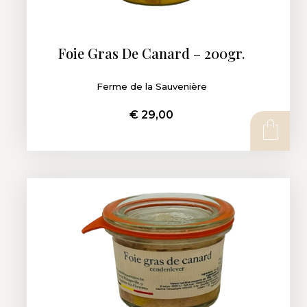
Foie Gras De Canard – 200gr.
Ferme de la Sauvenière
€
29,00
AJOUTER AU PANIER