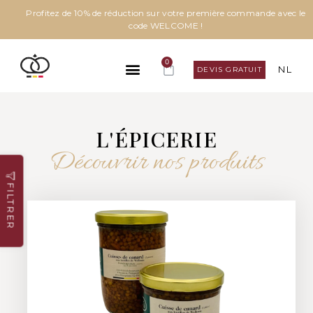
Profitez de 10% de réduction sur votre première commande avec le
code WELCOME !
0
NL
DEVIS GRATUIT
L'ÉPICERIE
Découvrir nos produits
FILTRER