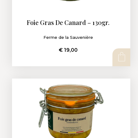
Foie Gras De Canard – 130gr.
Ferme de la Sauvenière
€
19,00
AJOUTER AU PANIER