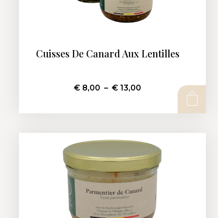
Cuisses De Canard Aux Lentilles
€
8,00
–
€
13,00
CHOIX DES OPTIONS