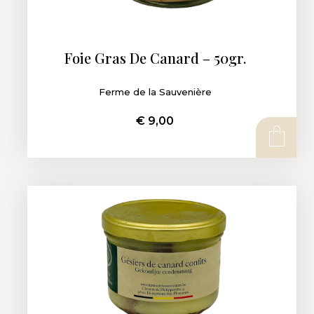
Foie Gras De Canard – 50gr.
Ferme de la Sauvenière
€
9,00
AJOUTER AU PANIER