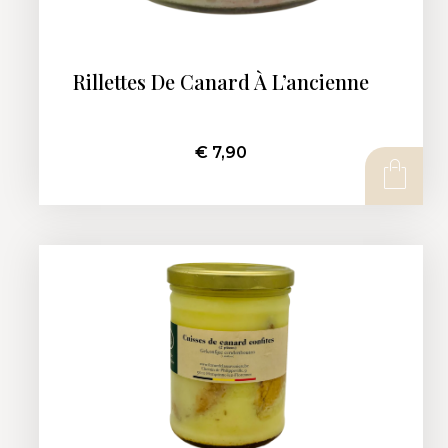
Rillettes De Canard À L’ancienne
€
7,90
AJOUTER AU PANIER