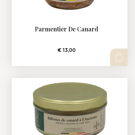
Parmentier De Canard
€
13,00
AJOUTER AU PANIER