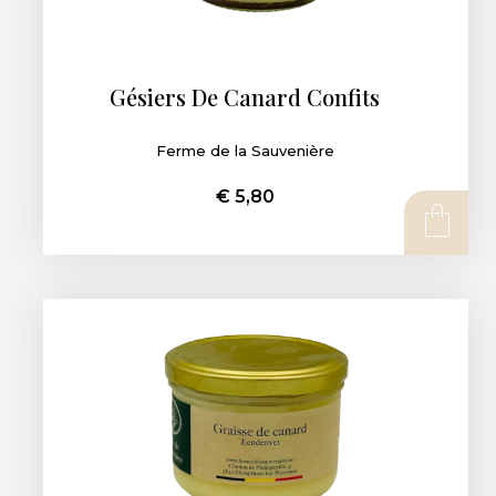
Gésiers De Canard Confits
Ferme de la Sauvenière
€
5,80
AJOUTER AU PANIER