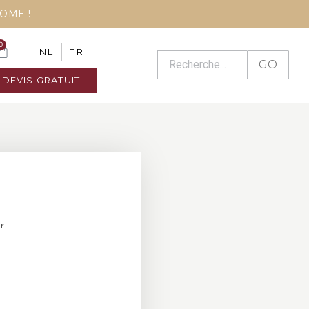
COME !
0
NL
FR
GO
DEVIS GRATUIT
ir