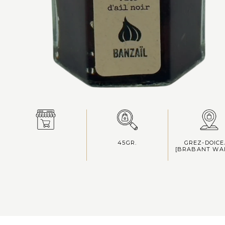
45GR.
GREZ-DOIC
[BRABANT WA