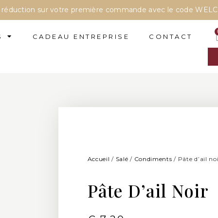
e réduction sur votre première commande avec le code WEL
S
CADEAU ENTREPRISE
CONTACT
Accueil
/
Salé
/
Condiments
/ Pâte d’ail no
Pâte D’ail Noir