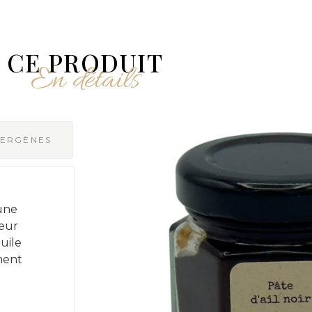
CE PRODUIT
En détails
LERGÈNES
 une
ceur
huile
ment