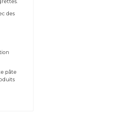
rettes.
vec des
tion
te pâte
oduits