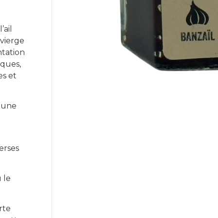
’ail
 vierge
ntation
iques,
es et
e une
e
erses
u le
rte