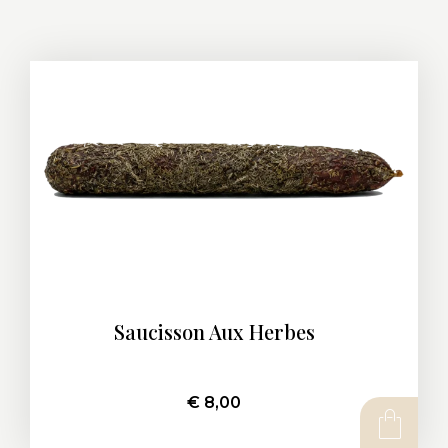
Saucisson Aux Herbes
€
8,00
AJOUTER AU PANIER