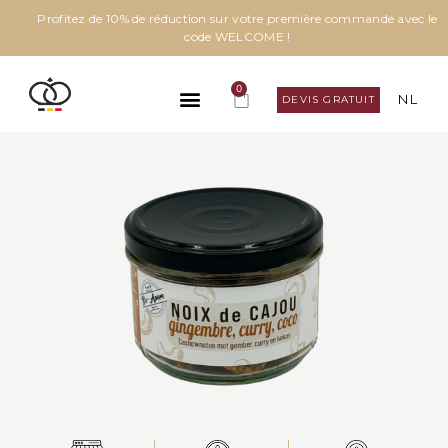
Profitez de 10% de réduction sur votre première commande avec le
code WELCOME !
0
NL
DEVIS GRATUIT