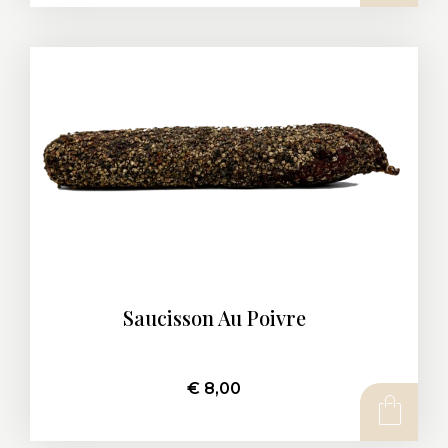
Saucisson Au Poivre
€
8,00
AJOUTER AU PANIER