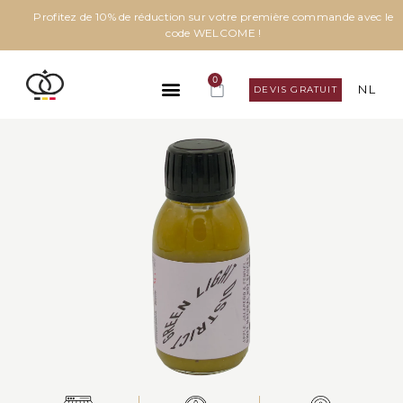
Profitez de 10% de réduction sur votre première commande avec le
code WELCOME !
0
NL
DEVIS GRATUIT