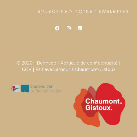
S'INSCRIRE À NOTRE NEWSLETTER
© 2026 – Belmade |
Politique de confidentialité
|
CGV
| Fait avec amour à Chaumont-Gistoux