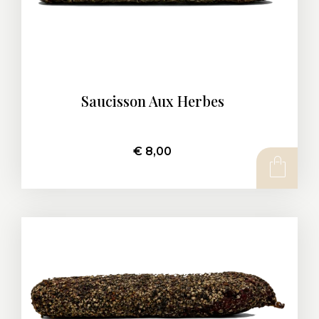
Saucisson Aux Herbes
€
8,00
AJOUTER AU PANIER