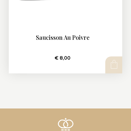
Saucisson Au Poivre
€
8,00
AJOUTER AU PANIER