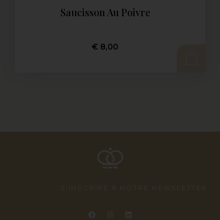
Saucisson Au Poivre
€
8,00
AJOUTER AU PANIER
S'INSCRIRE À NOTRE NEWSLETTER