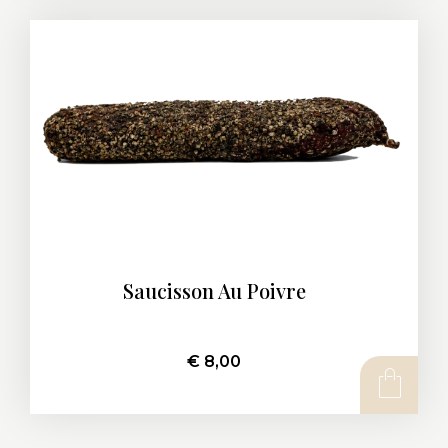
Saucisson Au Poivre
€
8,00
AJOUTER AU PANIER