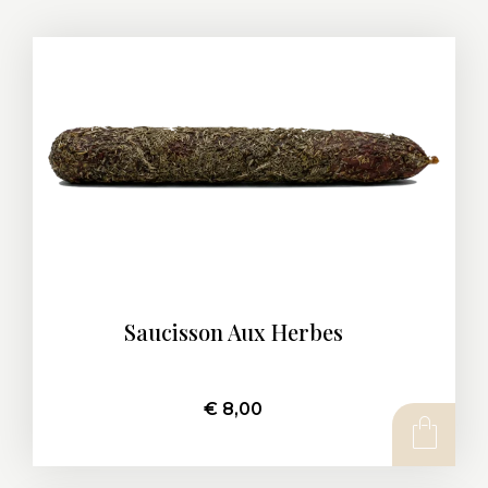
Saucisson Aux Herbes
€
8,00
AJOUTER AU PANIER