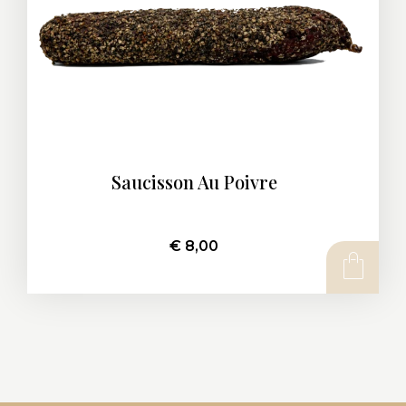
Saucisson Au Poivre
€
8,00
AJOUTER AU PANIER