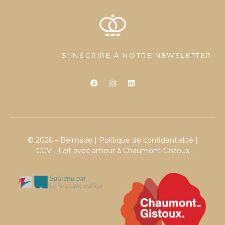
S'INSCRIRE À NOTRE NEWSLETTER
© 2026 – Belmade |
Politique de confidentialité
|
CGV
| Fait avec amour à Chaumont-Gistoux