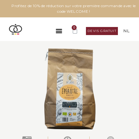
Profitez de 10% de réduction sur votre première commande avec le
code WELCOME !
0
NL
DEVIS GRATUIT