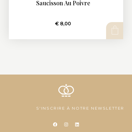
Saucisson Au Poivre
€
8,00
AJOUTER AU PANIER
S'INSCRIRE À NOTRE NEWSLETTER