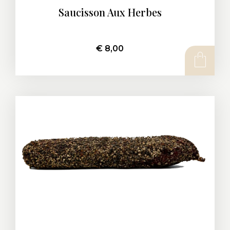
Saucisson Aux Herbes
€
8,00
AJOUTER AU PANIER