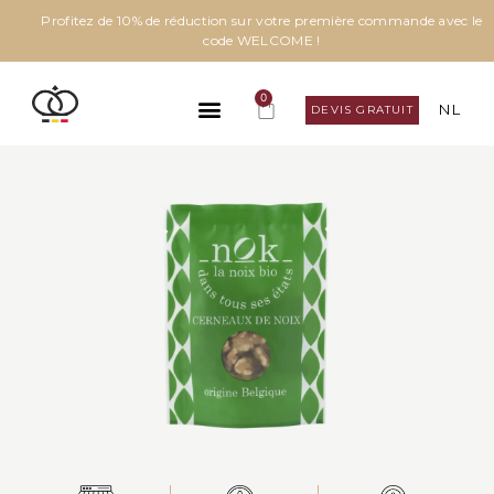
Profitez de 10% de réduction sur votre première commande avec le
code WELCOME !
0
NL
DEVIS GRATUIT