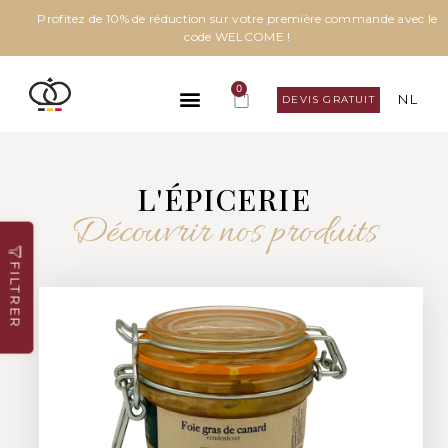
Profitez de 10% de réduction sur votre première commande avec le
code WELCOME !
0
NL
DEVIS GRATUIT
L'ÉPICERIE
Découvrir nos produits
FILTRER