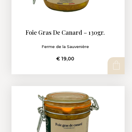
Foie Gras De Canard – 130gr.
Ferme de la Sauvenière
€
19,00
AJOUTER AU PANIER