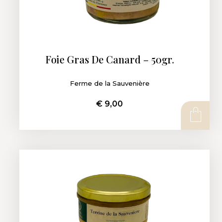
Foie Gras De Canard – 50gr.
Ferme de la Sauvenière
€
9,00
AJOUTER AU PANIER