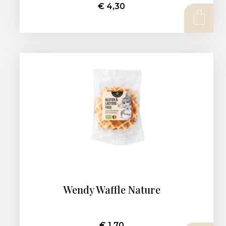
€
4,30
AJOUTER AU PANIER
Wendy Waffle Nature
€
1,70