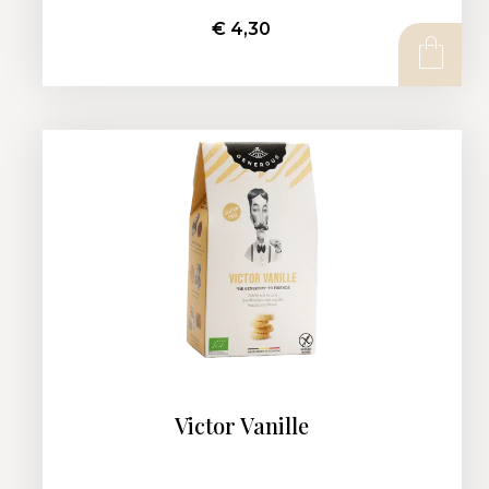
€
4,30
AJOUTER AU PANIER
Victor Vanille