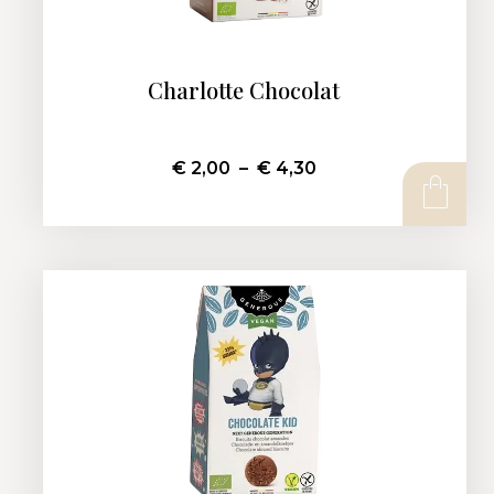
Charlotte Chocolat
€
2,00
–
€
4,30
CHOIX DES OPTIONS