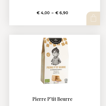
€
4,00
–
€
6,90
CHOIX DES OPTIONS
Pierre P’tit Beurre