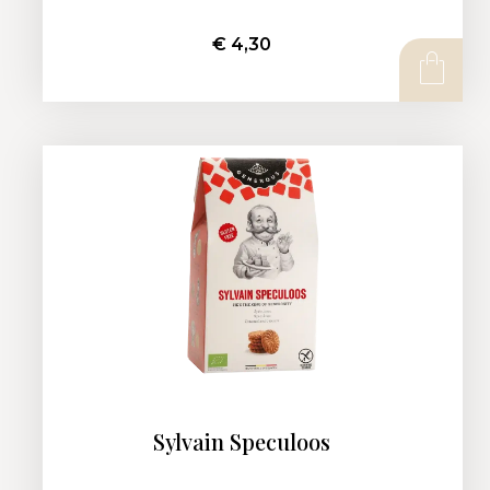
€
4,30
AJOUTER AU PANIER
Sylvain Speculoos