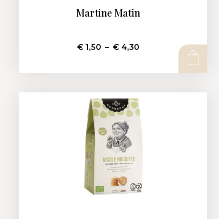
Martine Matin
€
1,50
–
€
4,30
CHOIX DES OPTIONS