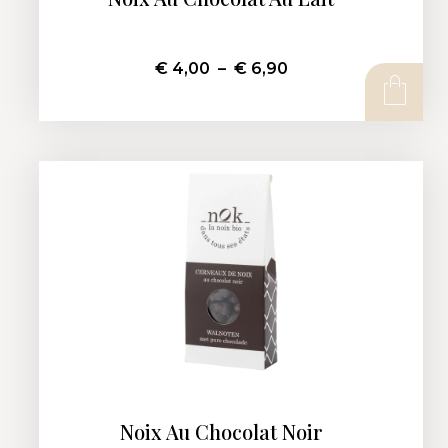
€
4,00
–
€
6,90
CHOIX DES OPTIONS
Noix Au Chocolat Noir