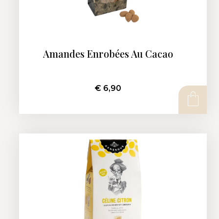
Amandes Enrobées Au Cacao
€
6,90
AJOUTER AU PANIER