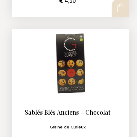
€
4,30
AJOUTER AU PANIER
Sablés Blés Anciens – Chocolat
Graine de Curieux