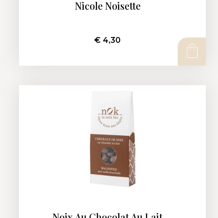
Nicole Noisette
€
4,30
AJOUTER AU PANIER
Noix Au Chocolat Au Lait