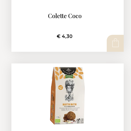
Colette Coco
€
4,30
AJOUTER AU PANIER