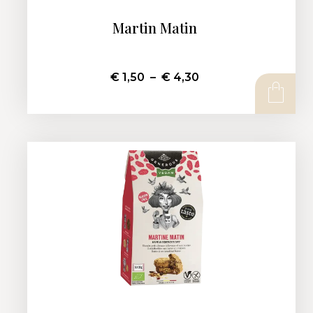
Martin Matin
€
1,50
–
€
4,30
CHOIX DES OPTIONS