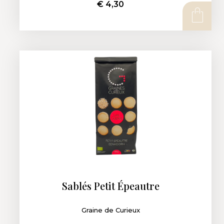
€
4,30
AJOUTER AU PANIER
Sablés Petit Épeautre
Graine de Curieux