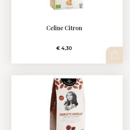
Celine Citron
€
4,30
AJOUTER AU PANIER