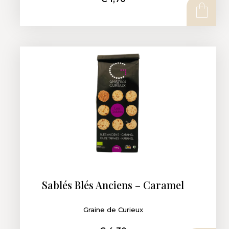
AJOUTER AU PANIER
Sablés Blés Anciens – Caramel
Graine de Curieux