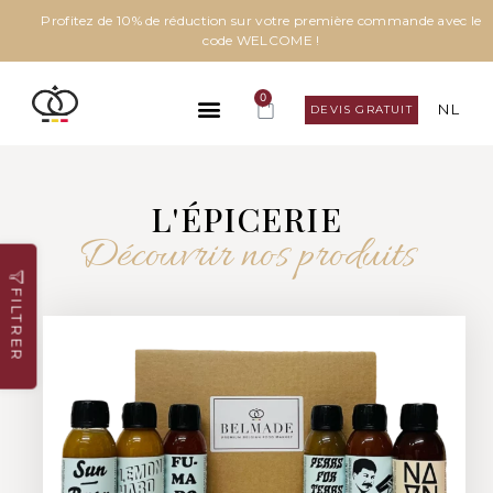
Profitez de 10% de réduction sur votre première commande avec le
code WELCOME !
0
NL
DEVIS GRATUIT
L'ÉPICERIE
Découvrir nos produits
FILTRER