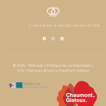
S'INSCRIRE À NOTRE NEWSLETTER
© 2026 – Belmade |
Politique de confidentialité
|
CGV
| Fait avec amour à Chaumont-Gistoux