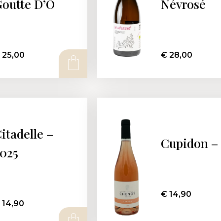
outte D’O
Névrosé
25,00
€
28,00
AJOUTER AU PANIER
itadelle –
Cupidon –
025
€
14,90
14,90