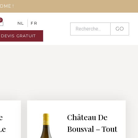
COME !
0
NL
FR
GO
DEVIS GRATUIT
e
Château De
Le
Bousval – Tout