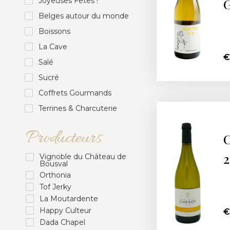
G
Joyeuses Fêtes !
Belges autour du monde
Boissons
La Cave
€
Salé
Sucré
Coffrets Gourmands
Terrines & Charcuterie
Producteurs
C
2
Vignoble du Château de
Bousval
Orthonia
Tof Jerky
La Moutardente
Happy Culteur
€
Dada Chapel