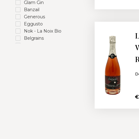
Glam Gin
Banzail
Generous
Eggusto
Nok - La Noix Bio
L
Belgrains
W
Sigoji
Rustiq
R
Brasserie de Brunehaut
Nao
Be Apéro
D
Ilanga Nature
Jeya
Noblesse
€
La Pommeraie
Eatmosphere
Gudule
Ferme de la Sauvenière
Distillerie Moulin du Loup
Boucherie Gerlaxhe