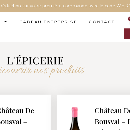
e réduction sur votre première commande avec le code WEL
S
CADEAU ENTREPRISE
CONTACT
L'ÉPICERIE
ouvrir nos produits
hâteau De
Château D
ousval –
Bousval – 