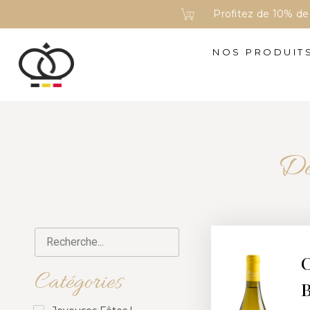
Profitez de 10% d
NOS PRODUIT
Déc
C
Catégories
B