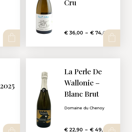
Cru
€
36,00
–
€
74,00
AJOUTER AU PANIER
CHOIX DES OPTIONS
La Perle De
Wallonie –
 2025
Blanc Brut
Domaine du Chenoy
€
22,90
–
€
49,00