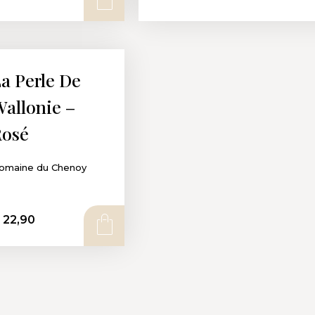
AJOUTER AU PANIER
a Perle De
allonie –
osé
omaine du Chenoy
22,90
AJOUTER AU PANIER